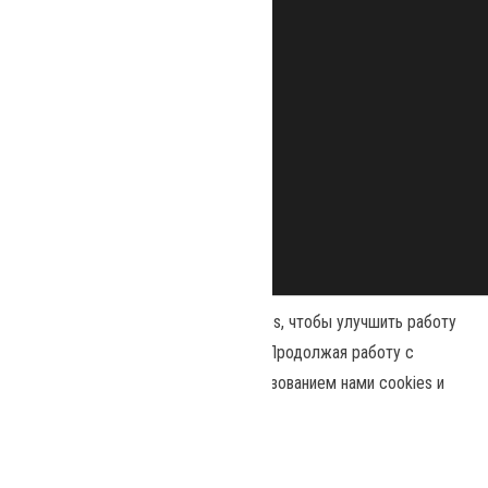
Наш сайт использует файлы cookies, чтобы улучшить работу
и повысить эффективность сайта. Продолжая работу с
сайтом, вы соглашаетесь с использованием нами cookies и
Сайт работает на
WordPress
|
Тема:
Envo Magazine
политикой конфиденциальности
.
Политика конфиденциальности
Принять