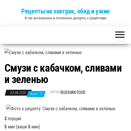
Skip
Рецепты на завтрак, обед и ужин
to
А так же вкусные и полезные десерты с рецептами
the
content
Смузи с кабачком, сливами
и зеленью
Автор
RUSSIAN FOOD
23.08.2020
Выкл.
2
порции
5
мин
(ваши
5
мин
)