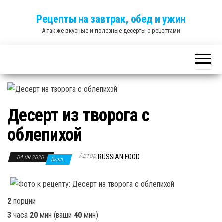
Skip
Рецепты на завтрак, обед и ужин
to
А так же вкусные и полезные десерты с рецептами
the
content
Десерт из творога с
облепихой
Автор
RUSSIAN FOOD
04.09.2020
Выкл.
2
порции
3
часа
20
мин
(ваши
40
мин
)