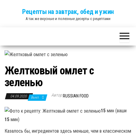
Skip
Рецепты на завтрак, обед и ужин
to
А так же вкусные и полезные десерты с рецептами
the
content
Желтковый омлет с
зеленью
Автор
RUSSIAN FOOD
04.09.2020
Выкл.
15
мин (ваши
15
мин)
Казалось бы, ингредиентов здесь меньше, чем в классическом