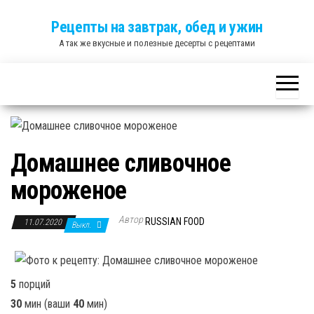
Skip
Рецепты на завтрак, обед и ужин
to
А так же вкусные и полезные десерты с рецептами
the
content
Домашнее сливочное
мороженое
Автор
RUSSIAN FOOD
11.07.2020
Выкл.
5
порций
30
мин
(ваши
40
мин
)