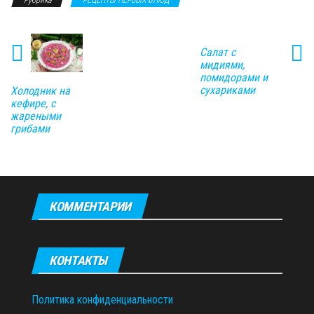
Салат с
мидиями,
помидорами и
сухариками
Холодник на
кефире, с
жареными
грибами
КОММЕНТАРИИ
КОНТАКТЫ
Политика конфиденциальности