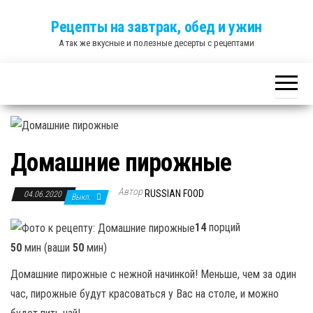
Skip
Рецепты на завтрак, обед и ужин
to
А так же вкусные и полезные десерты с рецептами
the
content
Домашние пирожные
Автор
RUSSIAN FOOD
04.06.2020
Выкл.
14
порций
50
мин (ваши
50
мин)
Домашние пирожные с нежной начинкой! Меньше, чем за один
час, пирожные будут красоваться у Вас на столе, и можно