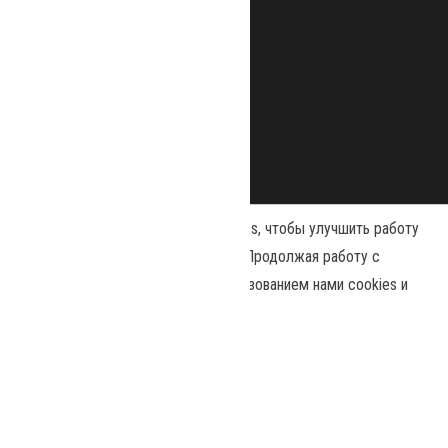
Наш сайт использует файлы cookies, чтобы улучшить работу
и повысить эффективность сайта. Продолжая работу с
сайтом, вы соглашаетесь с использованием нами cookies и
Сайт работает на
WordPress
|
Тема:
Envo Magazine
политикой конфиденциальности
.
Политика конфиденциальности
Принять