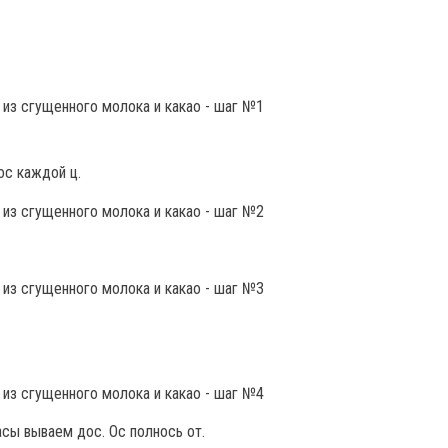
ос каждой ц.
асы вываем дос. Ос полнось от.