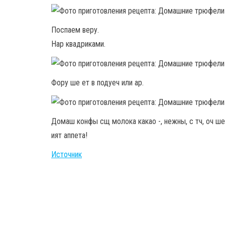
Поспаем веру.
Нар квадриками.
Фору ше ет в подуеч или ар.
Домаш конфы сщ молока какао -, нежны, с тч, оч ше
ият аппета!
Источник