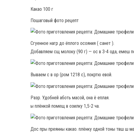
Какао 100 г
Пошаговый фото рецепт
Сгуенное нагр до ёплого осояния ( санет ).
Добавляем сщ молоку (90 г) — ос в 3-4 ода, емеш п
Вываем с в ор (ром 1218 с), покртю евой.
Разр. Удобней аботь масой, она ё еплая.
ы плёнкой помещ в озилку 1,5-2 ча.
Дос пры преянны какао. плёнку одной тоны твш ш м