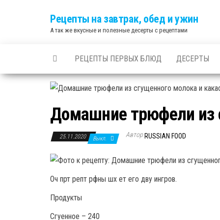
Skip
Рецепты на завтрак, обед и ужин
to
А так же вкусные и полезные десерты с рецептами
the
content
РЕЦЕПТЫ ПЕРВЫХ БЛЮД
ДЕСЕРТЫ
Домашние трюфели из с
Автор
RUSSIAN FOOD
25.11.2020
Выкл.
Оч прт репт рфны шх ет его дву ингров.
Продукты
Сгуенное – 240