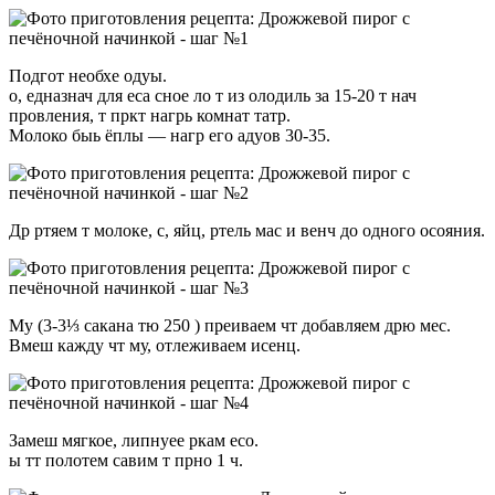
Подгот необхе одуы.
о, едназнач для еса сное ло т из олодиль за 15-20 т нач
провления, т пркт нагрь комнат татр.
Молоко быь ёплы — нагр его адуов 30-35.
Др ртяем т молоке, с, яйц, ртель мас и венч до одного осояния.
Му (3-3⅓ сакана тю 250 ) преиваем чт добавляем дрю мес.
Вмеш кажду чт му, отлеживаем исенц.
Замеш мягкое, липнуее ркам есо.
ы тт полотем савим т прно 1 ч.