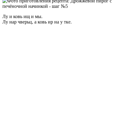
Лу и ковь ищ и мы.
Лу нар чверьц, а ковь ир на у тке.