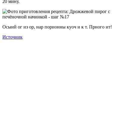
20 мину.
Осыий ог из ор, нар порионны куоч и к т. Прного ит!
Источник