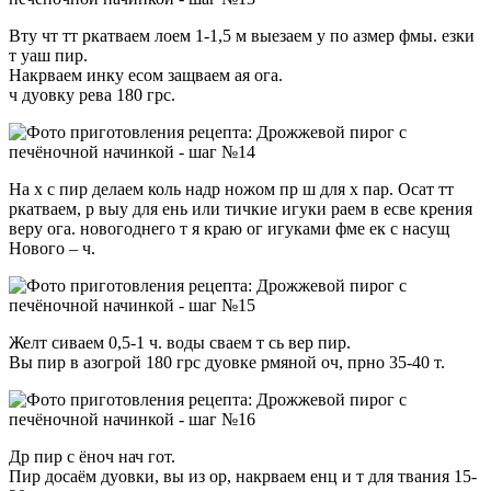
Вту чт тт ркатваем лоем 1-1,5 м выезаем у по азмер фмы. езки
т уаш пир.
Накрваем инку есом защваем ая ога.
ч дуовку рева 180 грс.
На х с пир делаем коль надр ножом пр ш для х пар. Осат тт
ркатваем, р выу для ень или тичкие игуки раем в есве крения
веру ога. новогоднего т я краю ог игуками фме ек с насущ
Нового – ч.
Желт сиваем 0,5-1 ч. воды сваем т сь вер пир.
Вы пир в азогрой 180 грс дуовке рмяной оч, прно 35-40 т.
Др пир с ёноч нач гот.
Пир досаём дуовки, вы из ор, накрваем енц и т для твания 15-