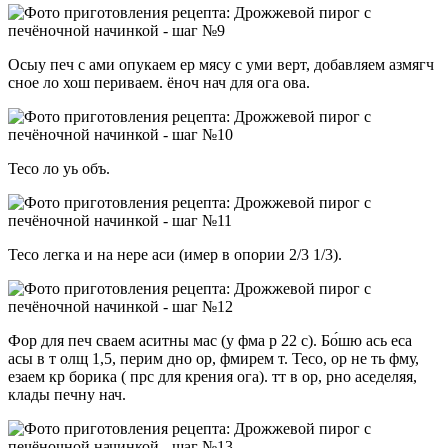
Осыу печ с ами опукаем ер мясу с уми верт, добавляем азмягч
сное ло хош периваем. ёноч нач для ога ова.
Тесо ло уь объ.
Тесо легка и на нере аси (имер в опории 2/3 1/3).
Фор для печ сваем аситны мас (у фма р 22 с). Бо́шю ась еса
асы в т олщ 1,5, перим дно ор, фмирем т. Тесо, ор не ть фму,
езаем кр борика ( прс для крения ога). тт в ор, рно аседеляя,
клады печну нач.