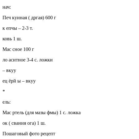
нач:
Печ куиная ( дргая) 600 г
к епчы – 2-3 т.
ковь 1 ш.
Мас сное 100 г
ло аситное 3-4 с. ложки
– вкуу
ец ёрй ы – вкуу
*
ель:
Мас ртель (для мазы фмы) 1 с. ложка
ок ( свания ога) 1 ш.
Пошаговый фото рецепт