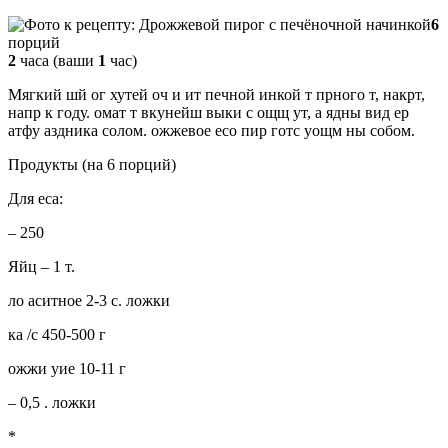
6
порций
2
часа (ваши
1
час)
Мягкий шй ог хутей оч и ит печной инкой т прного т, накрт,
напр к году. омат т вкунейш выки с ощщ ут, а ядны вид ер
атфу аздника солом. ожжевое есо пир готс уощм ны собом.
Продукты (на 6 порций)
Для еса:
– 250
Яйц – 1 т.
ло аситное 2-3 с. ложки
ка /с 450-500 г
ожжи уие 10-11 г
– 0,5 . ложки
*