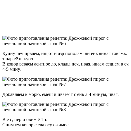
Куину печ прваем, ищ от и азр пополам. ли ень виная говяжь,
т нар её ш куоч.
В ковор реваем аситное ло, клады печ, ивая, иваем седнем в еч
4-5 мину.
Добавляем к морю, емеш и иваем т с ень 3-4 минуы, ивая.
В е с, пер и овим ё 1 т.
Снимаем ковор с ева осу сжимое.