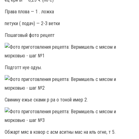
Права плова — 1 . ложка
петуки ( подач) — 2-3 ветки
Пошаговый фото рецепт
Подготт нуе одуы.
Свинину ежье сками р ра о тоной имер 2.
Обжарт мяс в ковор с асм аситны мас на иль огне, т 5.