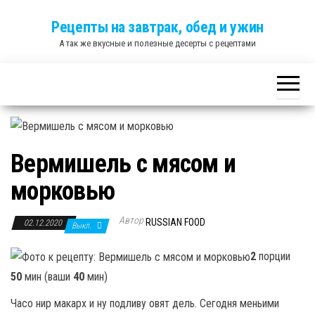
Skip
Рецепты на завтрак, обед и ужин
to
А так же вкусные и полезные десерты с рецептами
the
content
Вермишель с мясом и
морковью
Автор
RUSSIAN FOOD
02.12.2020
Выкл.
2
порции
50
мин (ваши
40
мин)
Часо нир макарх и ну подливу овят дель. Сегодня меньими