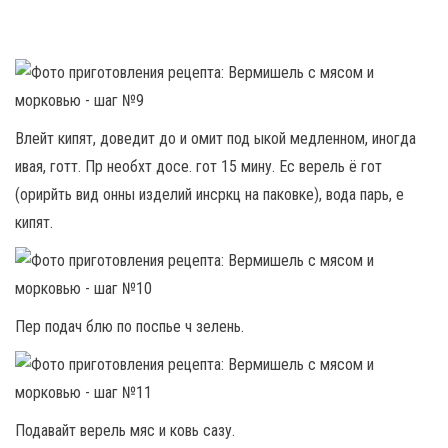
Влейт кипят, доведит до и омит под ыкой медленном, иногда
ивая, готт. Пр необхт досе. гот 15 мину. Ес верель ё гот
(орирйть вид онны изделий инсркц на паковке), вода парь, е
кипят.
Пер подач блю по поспье ч зелень.
Подавайт верель мяс и ковь сазу.