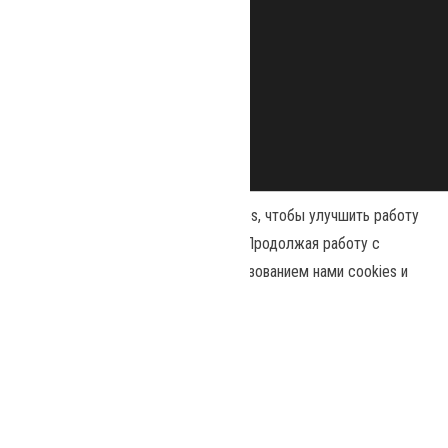
Наш сайт использует файлы cookies, чтобы улучшить работу
и повысить эффективность сайта. Продолжая работу с
сайтом, вы соглашаетесь с использованием нами cookies и
Сайт работает на
WordPress
|
Тема:
Envo Magazine
политикой конфиденциальности
.
Политика конфиденциальности
Принять