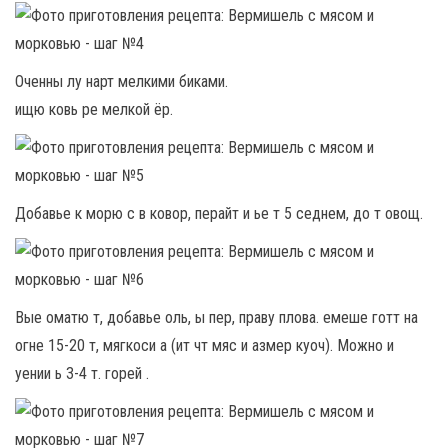
Оченны лу нарт мелкими биками.
ищю ковь ре мелкой ёр.
Добавье к морю с в ковор, перайт и ье т 5 седнем, до т овощ.
Вые оматю т, добавье оль, ы пер, праву плова. емеше готт на
огне 15-20 т, мягкоси а (ит чт мяс и азмер куоч). Можно и
уении ь 3-4 т. горей .