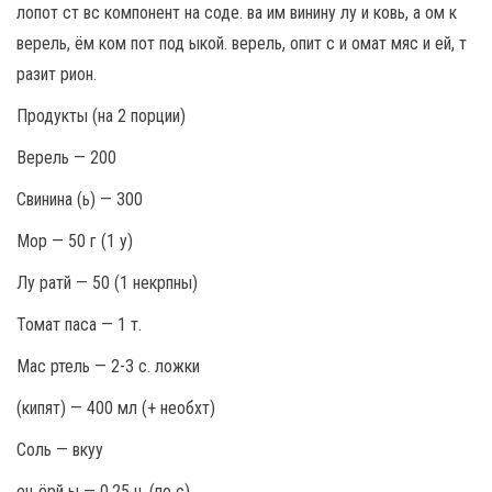
лопот ст вс компонент на соде. ва им винину лу и ковь, а ом к
верель, ём ком пот под ыкой. верель, опит с и омат мяс и ей, т
разит рион.
Продукты (на 2 порции)
Верель — 200
Свинина (ь) — 300
Мор — 50 г (1 у)
Лу ратй — 50 (1 некрпны)
Томат паса — 1 т.
Мас ртель — 2-3 с. ложки
(кипят) — 400 мл (+ необхт)
Соль — вкуу
ец ёрй ы — 0,25 ч. (по с)