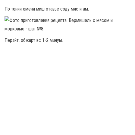
По тении емени миш отавье соду мяс и ам.
Перайт, обжарт вс 1-2 минуы.