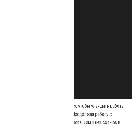
Наш сайт использует файлы cookies, чтобы улучшить работу
и повысить эффективность сайта. Продолжая работу с
сайтом, вы соглашаетесь с использованием нами cookies и
Сайт работает на
WordPress
|
Тема:
Envo Magazine
политикой конфиденциальности
.