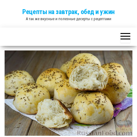
Skip
Рецепты на завтрак, обед и ужин
to
А так же вкусные и полезные десерты с рецептами
the
content