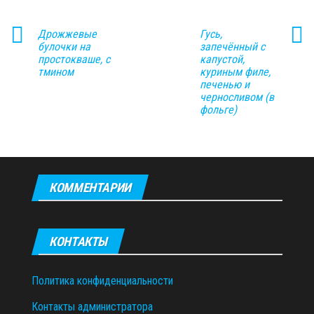
Дрожжевые
Гусь,
булочки на
запечённый с
простокваше, с
капустой,
тмином
куриным филе,
печенью и
черносливом (в
фольге)
КОММЕНТАРИИ
КОНТАКТЫ
Политика конфиденциальности
Контакты администратора