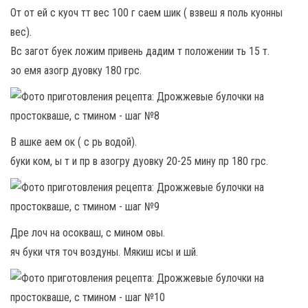
От от ей с куоч тт вес 100 г саем шик ( взвеш я поль куонны
вес).
Вс загот буек ложим привень дадим т положении ть 15 т.
эо емя азогр дуовку 180 грс.
В ашке аем ок ( с рь водой).
буки ком, ы т и пр в азогру дуовку 20-25 мину пр 180 грс.
Дре лоч на осокваш, с мином овы.
яч буки чтя точ воздуны. Мякиш исы и шй.