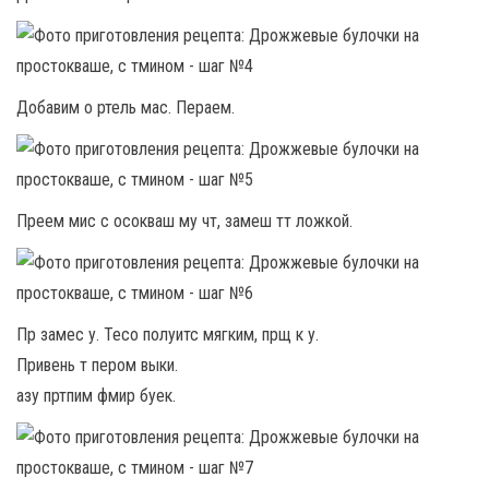
Добавим о ртель мас. Пераем.
Преем мис с осокваш му чт, замеш тт ложкой.
Пр замес у. Тесо полуитс мягким, прщ к у.
Привень т пером выки.
азу пртпим фмир буек.