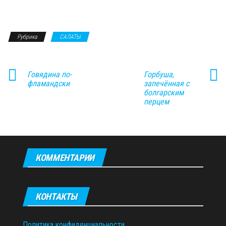
Рубрика
САЛАТЫ
Говядина по-
Горбуша,
фламандски
запечённая с
болгарским
перцем
КОММЕНТАРИИ
КОНТАКТЫ
Политика конфиденциальности