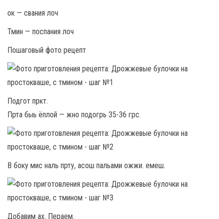
ок — свания лоч
Тмин — поспания лоч
Пошаговый фото рецепт
Подгот пркт.
Прта быь ёплой — жно подогрь 35-36 грс.
В боку мис наль прту, асош пальами ожжи. емеш.
Добавим ах. Пераем.