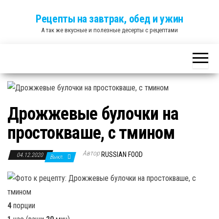
Skip
Рецепты на завтрак, обед и ужин
to
А так же вкусные и полезные десерты с рецептами
the
content
Дрожжевые булочки на
простокваше, с тмином
Автор
RUSSIAN FOOD
04.12.2020
Выкл.
4
порции