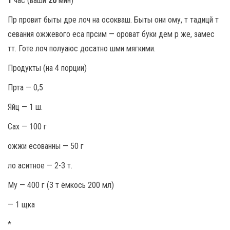
1
час (ваши
20
мин)
Пр провит быты дре лоч на осокваш. Быты они ому, т тадицй т
севания ожжевого еса прсим — ороват буки дем р же, замес
тт. Готе лоч полуаюс досатно шми мягкими.
Продукты (на 4 порции)
Прта — 0,5
Яйц — 1 ш.
Сах — 100 г
ожжи есованны — 50 г
ло аситное — 2-3 т.
Му — 400 г (3 т ёмкось 200 мл)
— 1 щка
*