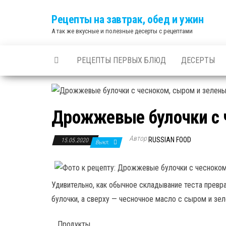
Skip
Рецепты на завтрак, обед и ужин
to
А так же вкусные и полезные десерты с рецептами
the
content
РЕЦЕПТЫ ПЕРВЫХ БЛЮД
ДЕСЕРТЫ
Дрожжевые булочки с 
Автор
RUSSIAN FOOD
15.05.2020
Выкл.
Удивительно, как обычное складывание теста превра
булочки, а сверху — чесночное масло с сыром и зе
Продукты