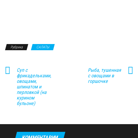
Рубрика
САЛАТЫ
Суп с
Рыба, тушенная
фрикадельками,
с овощами в
овощами,
горшочке
шпинатом и
перловкой (на
курином
бульоне)
КОММЕНТАРИИ