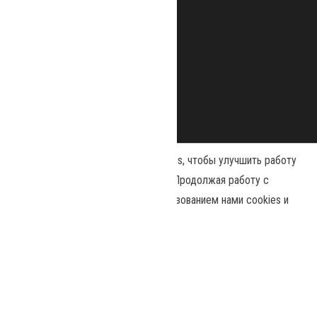
Наш сайт использует файлы cookies, чтобы улучшить работу
и повысить эффективность сайта. Продолжая работу с
сайтом, вы соглашаетесь с использованием нами cookies и
Сайт работает на
WordPress
|
Тема:
Envo Magazine
политикой конфиденциальности
.
Политика конфиденциальности
Принять