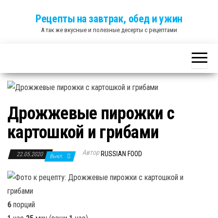
Skip
Рецепты на завтрак, обед и ужин
to
А так же вкусные и полезные десерты с рецептами
the
content
Дрожжевые пирожки с
картошкой и грибами
Автор
RUSSIAN FOOD
22.05.2020
Выкл.
6
порций