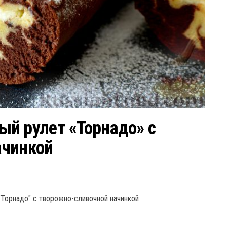
й рулет «Торнадо» с
ачинкой