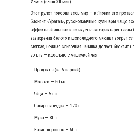
2
часа
(ваши
30
мин
)
Этот рулет покорил весь мир — в Японии его прозва
бисквит «Ураган», русскоязычные кулинары чаще вс
эффектный внешне и по вкусовым характеристикам б
завихрения белого и шоколадного мякиша вокруг сла
Мягкая, нежная сливочная начинка делает бисквит б
во рту — идеально с чашечкой чая!
Продукты
(на 5 порций)
Молоко — 50 мл
Яйца — 5 шт.
Сахарная пудра — 170 г
Мука — 80 г
Какао-порошок — 50 г