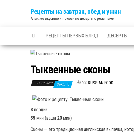
Skip
Рецепты на завтрак, обед и ужин
to
А так же вкусные и полезные десерты с рецептами
the
content
РЕЦЕПТЫ ПЕРВЫХ БЛЮД
ДЕСЕРТЫ
Тыквенные сконы
Автор
RUSSIAN FOOD
21.10.2020
Выкл.
8
порций
55
мин
(ваши
20
мин
)
Сконы — это традиционная английская выпечка, кото