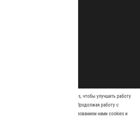
Наш сайт использует файлы cookies, чтобы улучшить работу
и повысить эффективность сайта. Продолжая работу с
сайтом, вы соглашаетесь с использованием нами cookies и
Сайт работает на
WordPress
|
Тема:
Envo Magazine
политикой конфиденциальности
.
Политика конфиденциальности
Принять