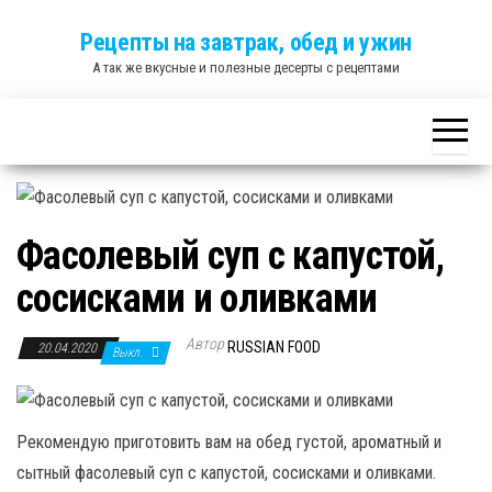
Skip
Рецепты на завтрак, обед и ужин
to
А так же вкусные и полезные десерты с рецептами
the
content
Фасолевый суп с капустой,
сосисками и оливками
Автор
RUSSIAN FOOD
20.04.2020
Выкл.
Рекомендую приготовить вам на обед густой, ароматный и
сытный фасолевый суп с капустой, сосисками и оливками.