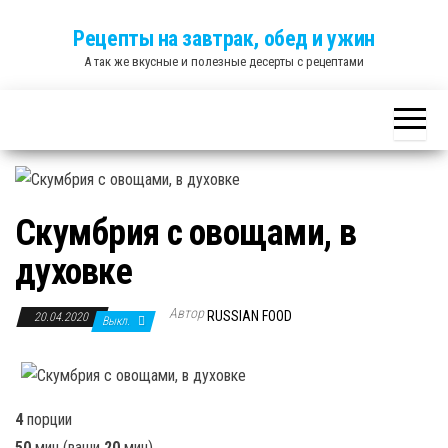
Skip
Рецепты на завтрак, обед и ужин
to
А так же вкусные и полезные десерты с рецептами
the
content
Скумбрия с овощами, в
духовке
Автор
RUSSIAN FOOD
20.04.2020
Выкл.
4
порции
50
мин
(ваши
20
мин
)