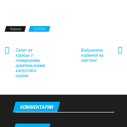
Рубрика
САЛАТЫ
Салат из
Бабушкины
курицы с
коржики на
помидорами,
сметане
шампиньонами,
капустой и
сыром
КОММЕНТАРИИ