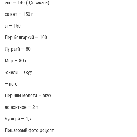
ено — 140 (0,5 сакана)
са вет — 150 г
ы — 150
Пер болгаркий — 100
Лу ратй — 80
Мор — 80 г
-снели — вкуу
— по с
Пер чны молотй — вкуу
ло аситное — 2 т.
Буон рй — 1,7
Пошаговый фото рецепт