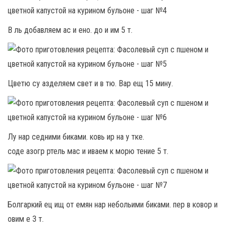
В ль добавляем ас и ено. до и им 5 т.
Цветю су азделяем свет и в тю. Вар ещ 15 мину.
Лу нар седними биками. ковь ир на у тке.
соде азогр ртель мас и иваем к морю тение 5 т.
Болгаркий ец ищ от емян нар небольими биками. пер в ковор и
овим е 3 т.