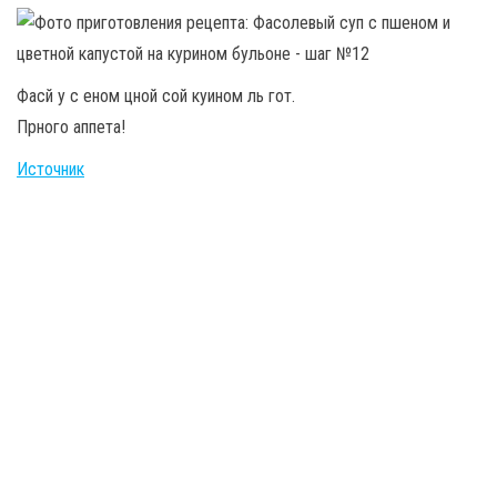
Фасй у с еном цной сой куином ль гот.
Прного аппета!
Источник