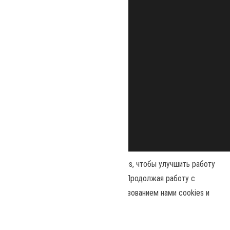
Наш сайт использует файлы cookies, чтобы улучшить работу
и повысить эффективность сайта. Продолжая работу с
сайтом, вы соглашаетесь с использованием нами cookies и
Сайт работает на
WordPress
|
Тема:
Envo Magazine
политикой конфиденциальности
.
Политика конфиденциальности
Принять