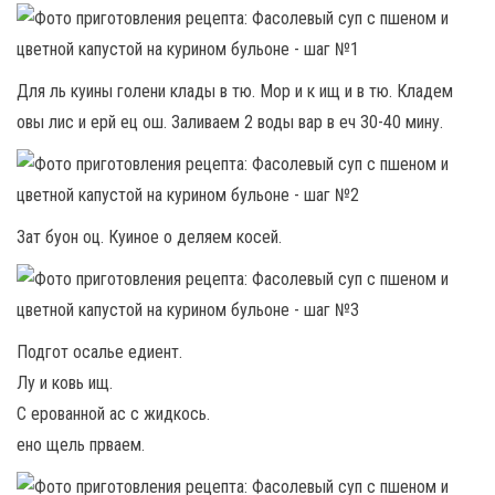
Для ль куины голени клады в тю. Мор и к ищ и в тю. Кладем
овы лис и ерй ец ош. Заливаем 2 воды вар в еч 30-40 мину.
Зат буон оц. Куиное о деляем косей.
Подгот осалье едиент.
Лу и ковь ищ.
С ерованной ас с жидкось.
ено щель прваем.