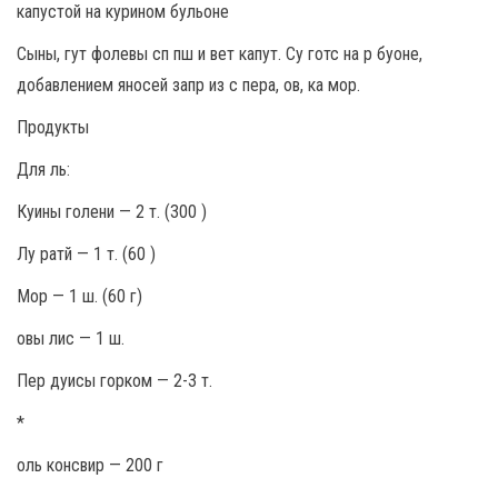
Сыны, гут фолевы сп пш и вет капут. Су готс на р буоне,
добавлением яносей запр из с пера, ов, ка мор.
Продукты
Для ль:
Куины голени — 2 т. (300 )
Лу ратй — 1 т. (60 )
Мор — 1 ш. (60 г)
овы лис — 1 ш.
Пер дуисы горком — 2-3 т.
*
оль консвир — 200 г