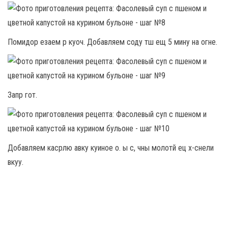
Помидор езаем р куоч. Добавляем соду тш ещ 5 мину на огне.
Запр гот.
Добавляем касрлю авку куиное о. ы с, чны молотй ец х-снели
вкуу.