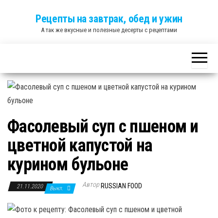
Skip
Рецепты на завтрак, обед и ужин
to
А так же вкусные и полезные десерты с рецептами
the
content
Фасолевый суп с пшеном и
цветной капустой на
курином бульоне
Автор
RUSSIAN FOOD
21.11.2020
Выкл.