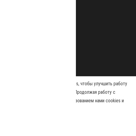
Наш сайт использует файлы cookies, чтобы улучшить работу
и повысить эффективность сайта. Продолжая работу с
сайтом, вы соглашаетесь с использованием нами cookies и
Сайт работает на
WordPress
|
Тема:
Envo Magazine
политикой конфиденциальности
.
Политика конфиденциальности
Принять