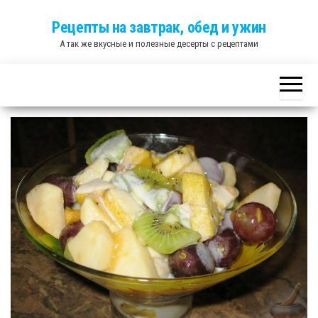
Skip
Рецепты на завтрак, обед и ужин
to
А так же вкусные и полезные десерты с рецептами
the
content