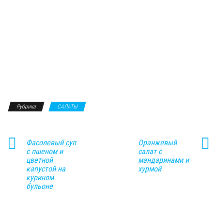
Рубрика
САЛАТЫ
Фасолевый суп
Оранжевый
с пшеном и
салат с
цветной
мандаринами и
капустой на
хурмой
курином
бульоне