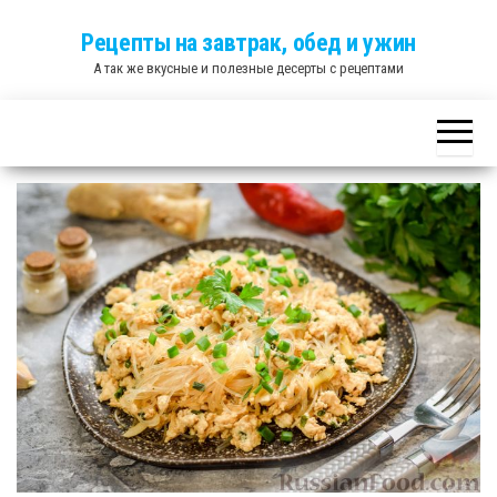
Skip
Рецепты на завтрак, обед и ужин
to
А так же вкусные и полезные десерты с рецептами
the
content