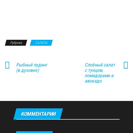
Рубрика
САЛАТЫ
Рыбный пудинг
Слоёный салат
(в духовке)
с тунцом,
помидорами и
авокадо
КОММЕНТАРИИ