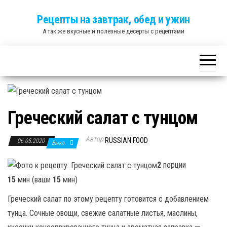
Skip
Рецепты на завтрак, обед и ужин
to
А так же вкусные и полезные десерты с рецептами
the
content
Греческий салат с тунцом
Автор
RUSSIAN FOOD
06.05.2020
Выкл.
2
порции
15
мин (ваши
15
мин)
Греческий салат по этому рецепту готовится с добавлением
тунца. Сочные овощи, свежие салатные листья, маслины,