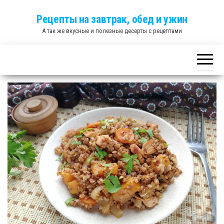
Skip
Рецепты на завтрак, обед и ужин
to
А так же вкусные и полезные десерты с рецептами
the
content