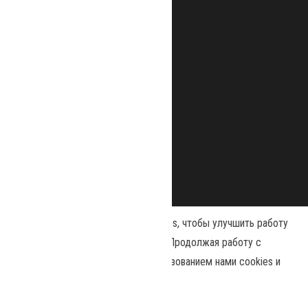
Наш сайт использует файлы cookies, чтобы улучшить работу
и повысить эффективность сайта. Продолжая работу с
сайтом, вы соглашаетесь с использованием нами cookies и
Сайт работает на
WordPress
|
Тема:
Envo Magazine
политикой конфиденциальности
.
Политика конфиденциальности
Принять