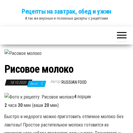
Skip
Рецепты на завтрак, обед и ужин
to
А так же вкусные и полезные десерты с рецептами
the
content
Рисовое молоко
Автор
RUSSIAN FOOD
18.10.2020
Выкл.
4
порции
2
часа
30
мин (ваши
20
мин)
Быстро и недорого можно приготовить отличное молоко без
лактозы! Простое растительное молоко готовится из