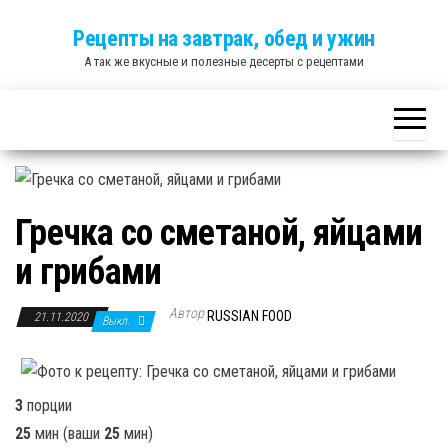
Skip
Рецепты на завтрак, обед и ужин
to
А так же вкусные и полезные десерты с рецептами
the
content
Гречка со сметаной, яйцами
и грибами
Автор
RUSSIAN FOOD
21.11.2020
Выкл.
3
порции
25
мин
(ваши
25
мин
)