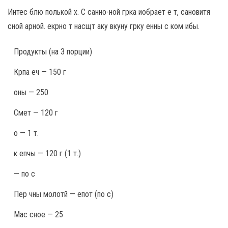
Интес блю полькой х. С санно-ной грка иобрает е т, сановитя
сной арной. екрно т насщт аку вкуну грку енны с ком ибы.
Продукты
(на 3 порции)
Крпа еч — 150 г
оны — 250
Смет — 120 г
о — 1 т.
к епчы — 120 г (1 т.)
— по с
Пер чны молотй — епот (по с)
Мас сное — 25