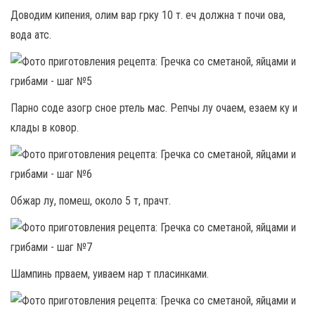
Доводим кипения, олим вар грку 10 т. еч должна т почи ова,
вода атс.
Парно соде азогр сное ртель мас. Репчы лу очаем, езаем ку и
клады в ковор.
Обжар лу, помеш, около 5 т, прачт.
Шампинь прваем, уиваем нар т пласинками.