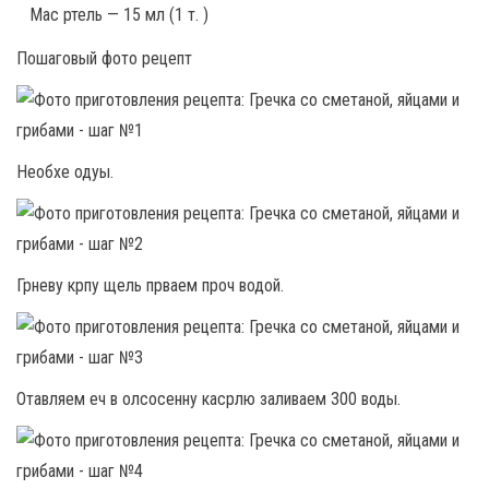
Мас ртель — 15 мл (1 т. )
Пошаговый фото рецепт
Необхе одуы.
Грневу крпу щель прваем проч водой.
Отавляем еч в олсосенну касрлю заливаем 300 воды.