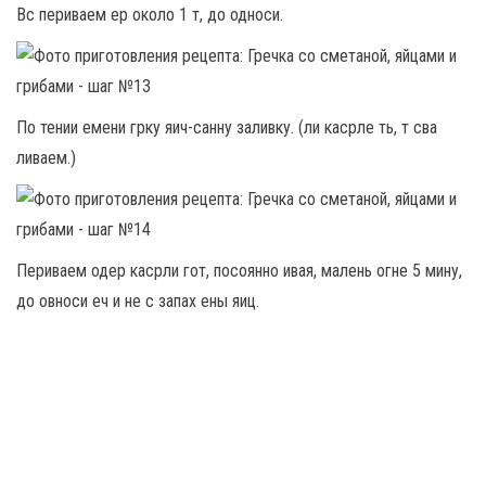
Вс периваем ер около 1 т, до односи.
По тении емени грку яич-санну заливку. (ли касрле ть, т сва
ливаем.)
Периваем одер касрли гот, посоянно ивая, малень огне 5 мину,
до овноси еч и не с запах ены яиц.