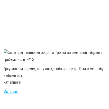
Грку асваем пориям, веру клады обжаре лу гр. Грка о мет, яйц
и ибами ова.
ият аппета!
Источник