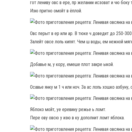
гот лениву овс в ере, пр желании исзоват и чю боку 
Изю притно омойт в ёплой.
Овс перыт в ер или ар. В тюке ч доведит до 250-300
Залейт овсе лопь кипят. Чем ш воды, ем нежной мягк
Добавье м, у кору, емеше плот закре ыкой.
Осавье янку м 1 ч или ноч. За ас лопь хошко азбуну, 
Яблоко мойт, уе еревину режье ь ломт.
Пере ову овсю у изю в ку дополнит ломт яблока.