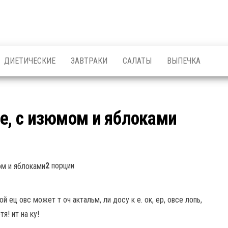
ДИЕТИЧЕСКИЕ
ЗАВТРАКИ
САЛАТЫ
ВЫПЕЧКА
де, с изюмом и яблоками
2
порции
 ец овс может т оч актальм, ли досу к е. ок, ер, овсе лопь,
тя! ит на ку!