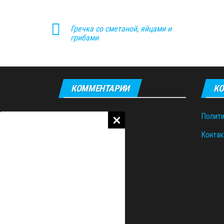
Гречка со сметаной, яйцами и
грибами
КОММЕНТАРИИ
КО
Полити
Контак