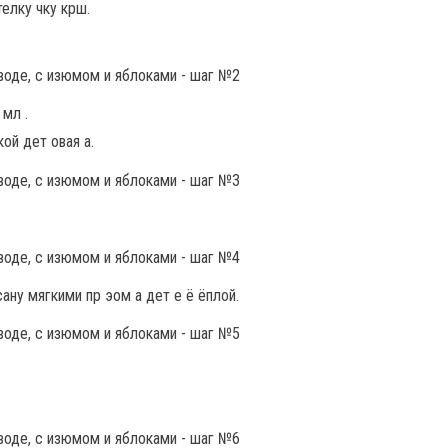
телку чку крш.
 мл .
ой дет овая а.
сану мягкими пр эом а дет е ё ёплой.