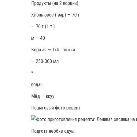
Продукты (на 2 порции)
Хлопь овсе ( вар) — 70 г
— 70 г (1 т.)
м — 40
Кора ая — 1/4 . ложки
— 250-300 мл
*
подач:
Мёд — вкуу
Пошаговый фото рецепт
Подготт необхе одуы.