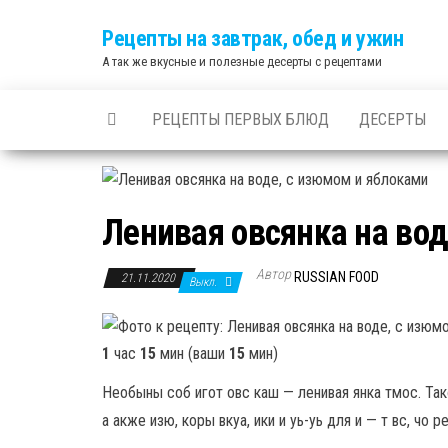
Skip
Рецепты на завтрак, обед и ужин
to
А так же вкусные и полезные десерты с рецептами
the
content
РЕЦЕПТЫ ПЕРВЫХ БЛЮД
ДЕСЕРТЫ
Ленивая овсянка на во
Автор
RUSSIAN FOOD
21.11.2020
Выкл.
1
час
15
мин (ваши
15
мин)
Необыны соб игот овс каш — ленивая янка тмос. Такой
а акже изю, коры вкуа, ики и уь-уь для и — т вс, чо ре