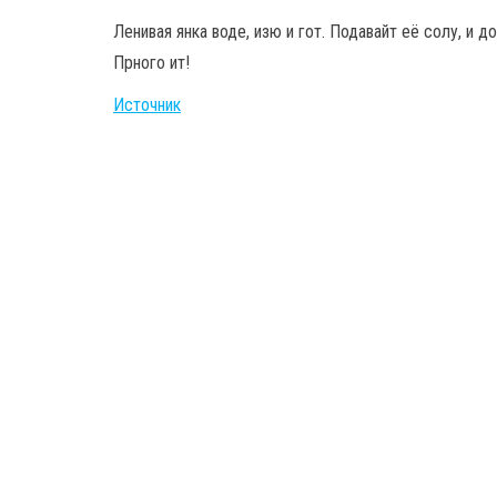
Ленивая янка воде, изю и гот. Подавайт её солу, и д
Прного ит!
Источник