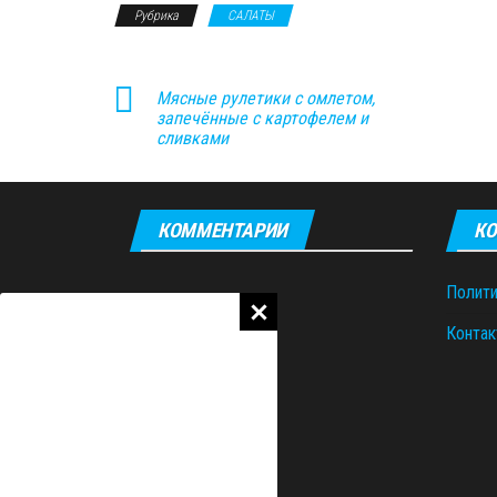
Рубрика
САЛАТЫ
Мясные рулетики с омлетом,
запечённые с картофелем и
сливками
КОММЕНТАРИИ
КО
Полити
Контак