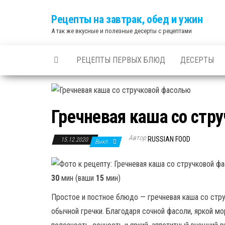
Skip
Рецепты на завтрак, обед и ужин
to
А так же вкусные и полезные десерты с рецептами
the
content
РЕЦЕПТЫ ПЕРВЫХ БЛЮД
ДЕСЕРТЫ
Гречневая каша со стр
Автор
RUSSIAN FOOD
15.12.2020
Выкл.
30
мин (ваши
15
мин)
Простое и постное блюдо — гречневая каша со стру
обычной гречки. Благодаря сочной фасоли, яркой 