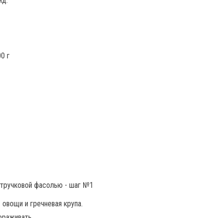
ид.
0 г
 овощи и гречневая крупа.
ораживать.