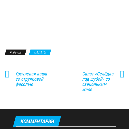
Рубрика
САЛАТЫ
Гречневая каша
Салат «Селёдка
со стручковой
под шубой» со
фасолью
свекольным
желе
КОММЕНТАРИИ