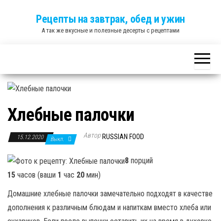
Skip
Рецепты на завтрак, обед и ужин
to
А так же вкусные и полезные десерты с рецептами
the
content
Хлебные палочки
Автор
RUSSIAN FOOD
15.12.2020
Выкл.
8
порций
15
часов (ваши
1
час
20
мин)
Домашние хлебные палочки замечательно подходят в качестве
дополнения к различным блюдам и напиткам вместо хлеба или