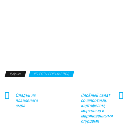
Рубрика
РЕЦЕПТЫ ПЕРВЫХ БЛЮД
Оладьи из
Слоёный салат
плавленого
со шпротами,
сыра
картофелем,
морковью и
маринованными
огурцами