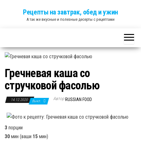
Skip
Рецепты на завтрак, обед и ужин
to
А так же вкусные и полезные десерты с рецептами
the
content
Гречневая каша со
стручковой фасолью
Автор
RUSSIAN FOOD
14.12.2020
Выкл.
3
порции
30
мин
(ваши
15
мин
)