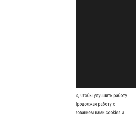
Наш сайт использует файлы cookies, чтобы улучшить работу
и повысить эффективность сайта. Продолжая работу с
сайтом, вы соглашаетесь с использованием нами cookies и
Сайт работает на
WordPress
|
Тема:
Envo Magazine
политикой конфиденциальности
.
Политика конфиденциальности
Принять