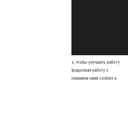
Наш сайт использует файлы cookies, чтобы улучшить работу
и повысить эффективность сайта. Продолжая работу с
сайтом, вы соглашаетесь с использованием нами cookies и
Сайт работает на
WordPress
|
Тема:
Envo Magazine
политикой конфиденциальности
.
Политика конфиденциальности
Принять