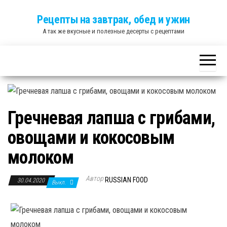
Skip
Рецепты на завтрак, обед и ужин
to
А так же вкусные и полезные десерты с рецептами
the
content
Гречневая лапша с грибами,
овощами и кокосовым
молоком
Автор
RUSSIAN FOOD
30.04.2020
Выкл.