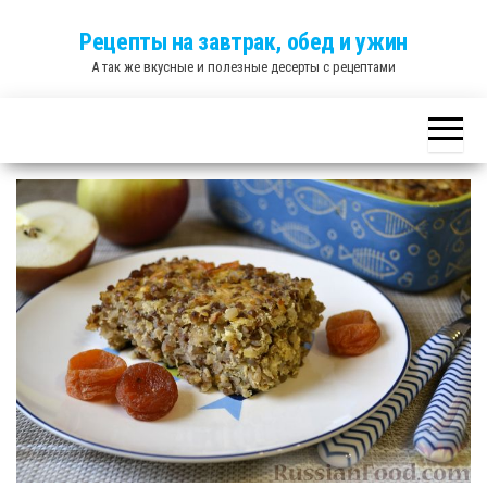
Skip
Рецепты на завтрак, обед и ужин
to
А так же вкусные и полезные десерты с рецептами
the
content