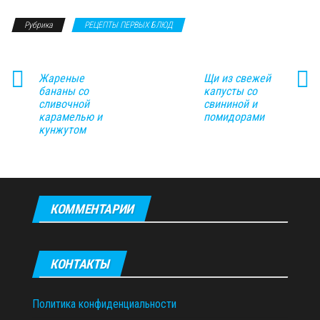
Рубрика
РЕЦЕПТЫ ПЕРВЫХ БЛЮД
Жареные
Щи из свежей
бананы со
капусты со
сливочной
свининой и
карамелью и
помидорами
кунжутом
КОММЕНТАРИИ
КОНТАКТЫ
Политика конфиденциальности