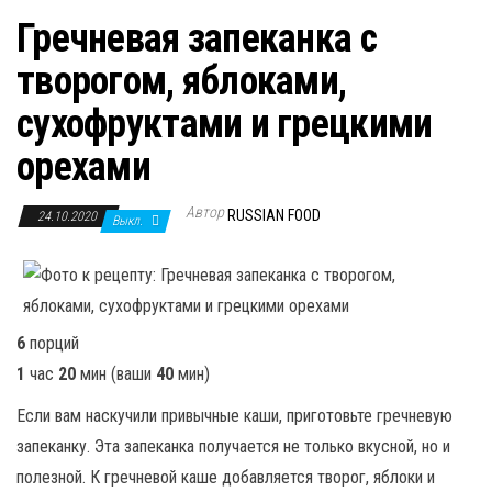
Гречневая запеканка с
творогом, яблоками,
сухофруктами и грецкими
орехами
Автор
RUSSIAN FOOD
24.10.2020
Выкл.
6
порций
1
час
20
мин
(ваши
40
мин
)
Если вам наскучили привычные каши, приготовьте гречневую
запеканку. Эта запеканка получается не только вкусной, но и
полезной. К гречневой каше добавляется творог, яблоки и