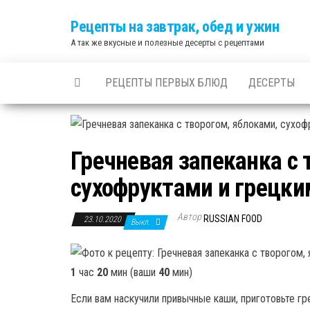
Skip
Рецепты на завтрак, обед и ужин
to
А так же вкусные и полезные десерты с рецептами
the
content
РЕЦЕПТЫ ПЕРВЫХ БЛЮД
ДЕСЕРТЫ
Гречневая запеканка с 
сухофруктами и грецки
Автор
RUSSIAN FOOD
23.10.2020
Выкл.
1
час
20
мин (ваши
40
мин)
Если вам наскучили привычные каши, приготовьте гр