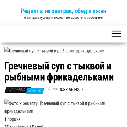
Skip
Рецепты на завтрак, обед и ужин
to
А так же вкусные и полезные десерты с рецептами
the
content
Гречневый суп с тыквой и
рыбными фрикадельками
Автор
RUSSIAN FOOD
12.10.2020
Выкл.
1
порция