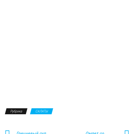
Рубрика
САЛАТЫ
Гречневый суп
Омлет со