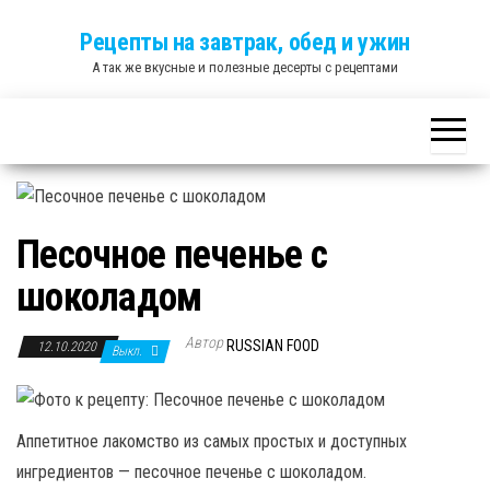
Skip
Рецепты на завтрак, обед и ужин
to
А так же вкусные и полезные десерты с рецептами
the
content
Песочное печенье с
шоколадом
Автор
RUSSIAN FOOD
12.10.2020
Выкл.
Аппетитное лакомство из самых простых и доступных
ингредиентов — песочное печенье с шоколадом.