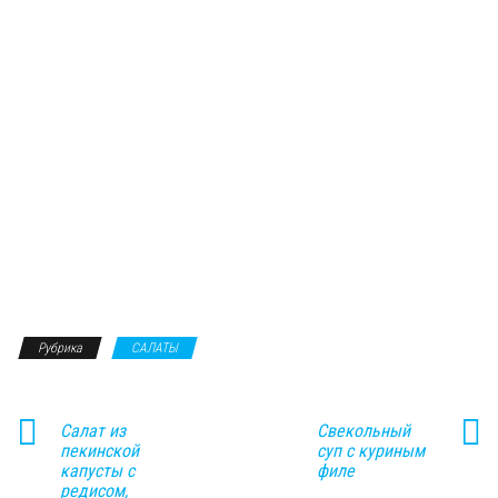
Рубрика
САЛАТЫ
Салат из
Свекольный
пекинской
суп с куриным
капусты с
филе
редисом,