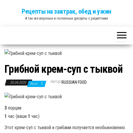
Skip
Рецепты на завтрак, обед и ужин
to
А так же вкусные и полезные десерты с рецептами
the
content
Грибной крем-суп с тыквой
Автор
RUSSIAN FOOD
20.04.2020
Выкл.
3
порции
1
час (ваши
1
час)
Этот крем-суп с тыквой и грибами получается необыкновенно