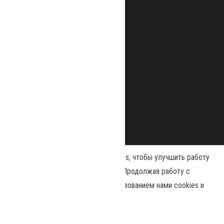
Наш сайт использует файлы cookies, чтобы улучшить работу
и повысить эффективность сайта. Продолжая работу с
сайтом, вы соглашаетесь с использованием нами cookies и
Сайт работает на
WordPress
|
Тема:
Envo Magazine
политикой конфиденциальности
.
Политика конфиденциальности
Принять