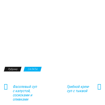
Рубрика
САЛАТЫ
Фасолевый суп
Грибной крем-
с капустой,
суп с тыквой
сосисками и
оливками