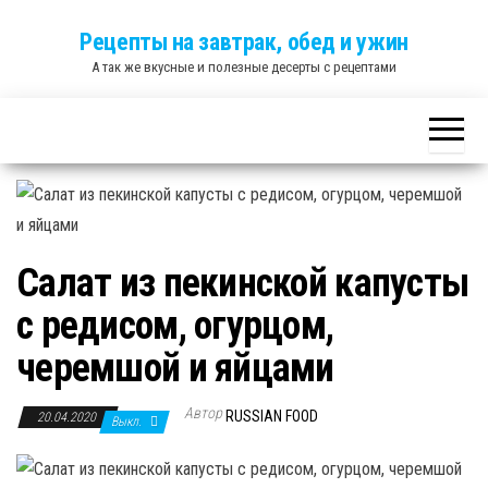
Skip
Рецепты на завтрак, обед и ужин
to
А так же вкусные и полезные десерты с рецептами
the
content
Салат из пекинской капусты
с редисом, огурцом,
черемшой и яйцами
Автор
RUSSIAN FOOD
20.04.2020
Выкл.