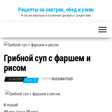
Skip
Рецепты на завтрак, обед и ужин
to
А так же вкусные и полезные десерты с рецептами
the
content
Грибной суп с фаршем и
рисом
Автор
RUSSIAN FOOD
07.04.2020
Выкл.
6
порций
40
мин
(ваши
20
мин
)