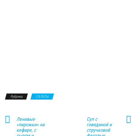
Рубрика
САЛАТЫ
Ленивые
Суп с
«пирожки» на
говядиной и
кефире, с
стручковой
сыром и
фасолью