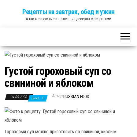
Skip
Рецепты на завтрак, обед и ужин
to
А так же вкусные и полезные десерты с рецептами
the
content
Густой гороховый суп со
свининой и яблоком
Автор
RUSSIAN FOOD
04.05.2020
Выкл.
Гороховый суп можно приготовить со свининой, кислым