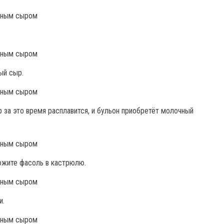
ый сыр.
р за это время расплавится, и бульон приобретёт молочный
ожите фасоль в кастрюлю.
и.