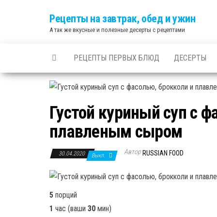
Skip
Рецепты на завтрак, обед и ужин
to
А так же вкусные и полезные десерты с рецептами
the
content
РЕЦЕПТЫ ПЕРВЫХ БЛЮД
ДЕСЕРТЫ
Густой куриный суп с ф
плавленым сыром
Автор
RUSSIAN FOOD
30.04.2020
Выкл.
5
порций
1
час (ваши
30
мин)