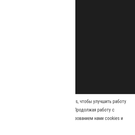
Наш сайт использует файлы cookies, чтобы улучшить работу
и повысить эффективность сайта. Продолжая работу с
сайтом, вы соглашаетесь с использованием нами cookies и
Сайт работает на
WordPress
|
Тема:
Envo Magazine
политикой конфиденциальности
.