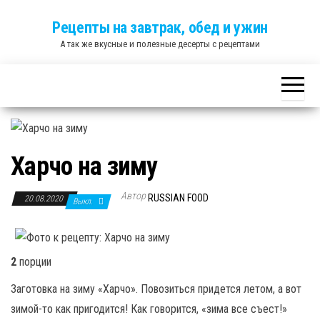
Skip
Рецепты на завтрак, обед и ужин
to
А так же вкусные и полезные десерты с рецептами
the
content
Харчо на зиму
Автор
RUSSIAN FOOD
20.08.2020
Выкл.
2
порции
Заготовка на зиму «Харчо». Повозиться придется летом, а вот
зимой-то как пригодится! Как говорится, «зима все съест!»