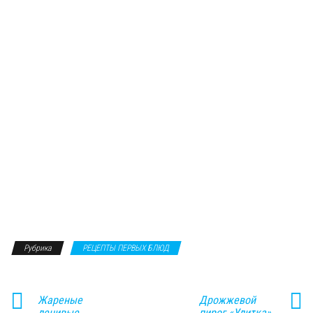
Рубрика
РЕЦЕПТЫ ПЕРВЫХ БЛЮД
Жареные
Дрожжевой
ленивые
пирог «Улитка»