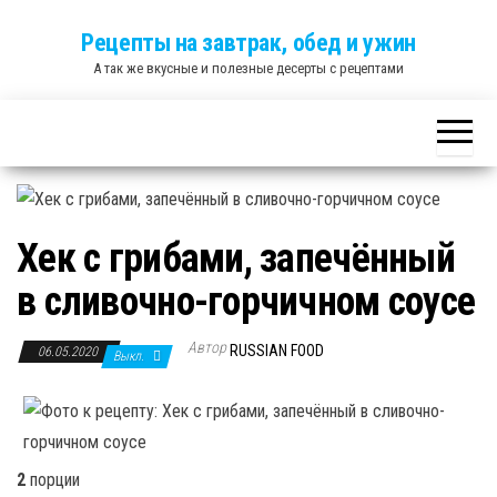
Skip
Рецепты на завтрак, обед и ужин
to
А так же вкусные и полезные десерты с рецептами
the
content
Хек с грибами, запечённый
в сливочно-горчичном соусе
Автор
RUSSIAN FOOD
06.05.2020
Выкл.
2
порции