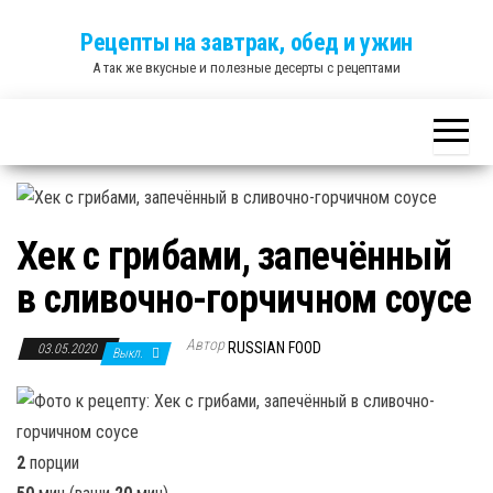
Skip
Рецепты на завтрак, обед и ужин
to
А так же вкусные и полезные десерты с рецептами
the
content
Хек с грибами, запечённый
в сливочно-горчичном соусе
Автор
RUSSIAN FOOD
03.05.2020
Выкл.
2
порции