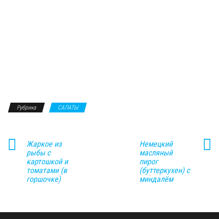
Рубрика
САЛАТЫ
Жаркое из
Немецкий
рыбы с
масляный
картошкой и
пирог
томатами (в
(буттеркухен) с
горшочке)
миндалём