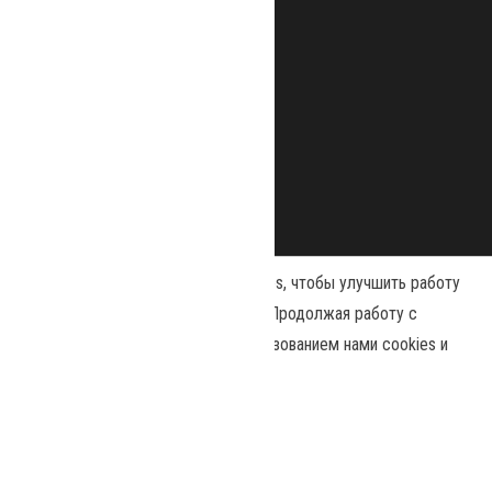
Наш сайт использует файлы cookies, чтобы улучшить работу
и повысить эффективность сайта. Продолжая работу с
сайтом, вы соглашаетесь с использованием нами cookies и
Сайт работает на
WordPress
|
Тема:
Envo Magazine
политикой конфиденциальности
.
Политика конфиденциальности
Принять