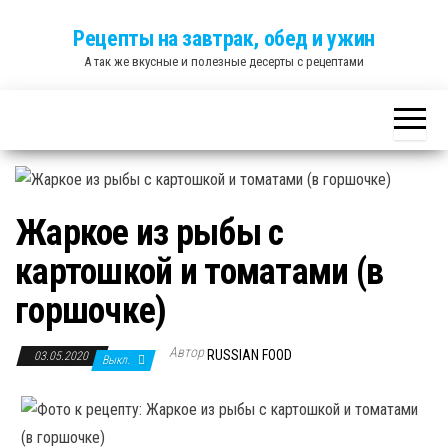
Skip
Рецепты на завтрак, обед и ужин
to
А так же вкусные и полезные десерты с рецептами
the
content
Жаркое из рыбы с
картошкой и томатами (в
горшочке)
Автор
RUSSIAN FOOD
03.05.2020
Выкл.