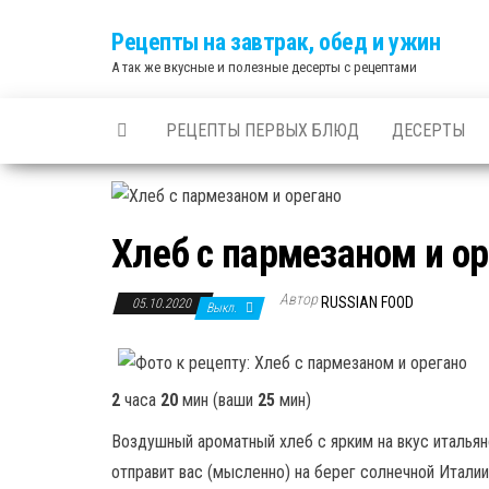
Skip
Рецепты на завтрак, обед и ужин
to
А так же вкусные и полезные десерты с рецептами
the
content
РЕЦЕПТЫ ПЕРВЫХ БЛЮД
ДЕСЕРТЫ
Хлеб с пармезаном и ор
Автор
RUSSIAN FOOD
05.10.2020
Выкл.
2
часа
20
мин
(ваши
25
мин
)
Воздушный ароматный хлеб с ярким на вкус италья
отправит вас (мысленно) на берег солнечной Италии