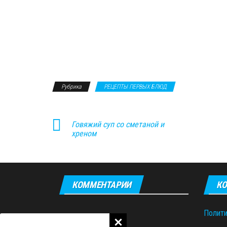
Рубрика
РЕЦЕПТЫ ПЕРВЫХ БЛЮД
Говяжий суп со сметаной и
хреном
КОММЕНТАРИИ
КО
Полити