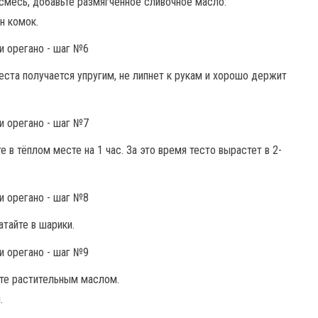
месь, добавьте размягченное сливочное масло.
н комок.
еста получается упругим, не липнет к рукам и хорошо держит
 в тёплом месте на 1 час. За это время тесто вырастет в 2-
атайте в шарики.
те растительным маслом.
.