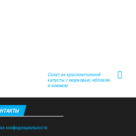
Салат из краснокочанной
капусты с морковью, яблоком
и изюмом
НТАКТЫ
ка конфиденциальности