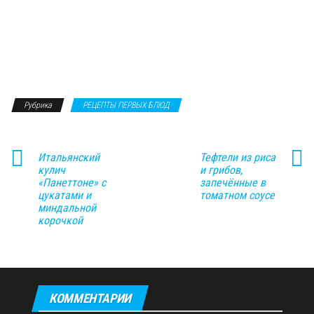
Рубрика
РЕЦЕПТЫ ПЕРВЫХ БЛЮД
Итальянский
Тефтели из риса
кулич
и грибов,
«Панеттоне» с
запечённые в
цукатами и
томатном соусе
миндальной
корочкой
КОММЕНТАРИИ