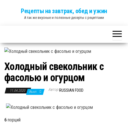
Skip
Рецепты на завтрак, обед и ужин
to
А так же вкусные и полезные десерты с рецептами
the
content
Холодный свекольник с
фасолью и огурцом
Автор
RUSSIAN FOOD
11.04.2020
Выкл.
6
порций