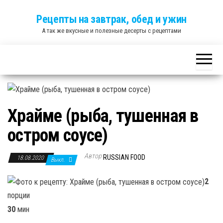
Skip
Рецепты на завтрак, обед и ужин
to
А так же вкусные и полезные десерты с рецептами
the
content
Храйме (рыба, тушенная в
остром соусе)
Автор
RUSSIAN FOOD
18.08.2020
Выкл.
2
порции
30
мин