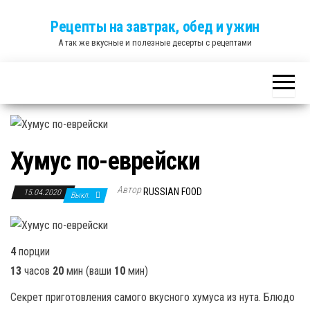
Skip
Рецепты на завтрак, обед и ужин
to
А так же вкусные и полезные десерты с рецептами
the
content
Хумус по-еврейски
Автор
RUSSIAN FOOD
15.04.2020
Выкл.
4
порции
13
часов
20
мин (ваши
10
мин)
Секрет приготовления самого вкусного хумуса из нута. Блюдо