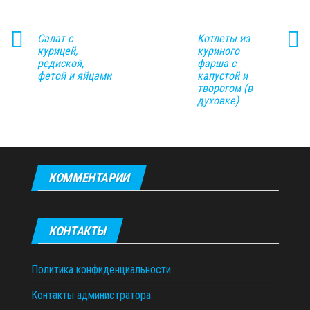
Салат с
Котлеты из
курицей,
куриного
редиской,
фарша с
фетой и яйцами
капустой и
творогом (в
духовке)
КОММЕНТАРИИ
КОНТАКТЫ
Политика конфиденциальности
Контакты администратора