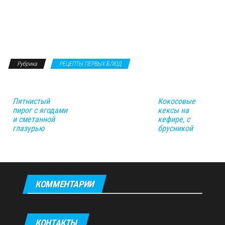
Рубрика
РЕЦЕПТЫ ПЕРВЫХ БЛЮД
Пятнистый
Кокосовые
пирог с ягодами
кексы на
и сметанной
кефире, с
глазурью
брусникой
КОММЕНТАРИИ
КОНТАКТЫ