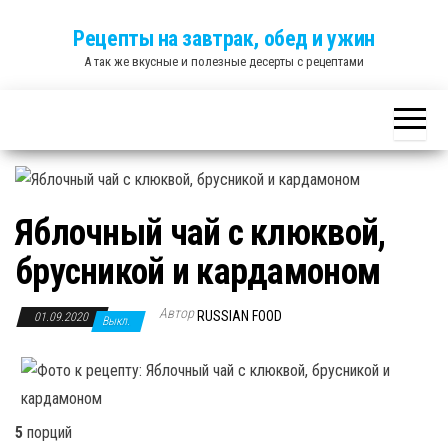
Skip
Рецепты на завтрак, обед и ужин
to
А так же вкусные и полезные десерты с рецептами
the
content
Яблочный чай с клюквой,
брусникой и кардамоном
Автор
RUSSIAN FOOD
01.09.2020
Выкл.
5
порций