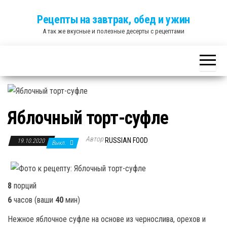
Skip
Рецепты на завтрак, обед и ужин
to
А так же вкусные и полезные десерты с рецептами
the
content
Яблочный торт-суфле
Автор
RUSSIAN FOOD
19.10.2020
Выкл.
8
порций
6
часов
(ваши
40
мин
)
Нежное яблочное суфле на основе из чернослива, орехов и