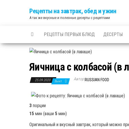
Skip
Рецепты на завтрак, обед и ужин
to
А так же вкусные и полезные десерты с рецептами
the
content
РЕЦЕПТЫ ПЕРВЫХ БЛЮД
ДЕСЕРТЫ
Яичница с колбасой (в 
Автор
RUSSIAN FOOD
25.09.2020
Выкл.
3
порции
15
мин
(ваши
5
мин
)
Оригинальный и вкусный завтрак, который можно при